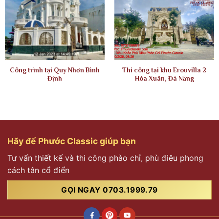
Công trình tại Quy Nhơn Bình
Thi công tại khu Erouvilla 2
Định
Hòa Xuân, Đà Nẵng
Hãy để Phước Classic giúp bạn
Tư vấn thiết kế và thi công phào chỉ, phù điêu phong
cách tân cổ điển
GỌI NGAY 0703.1999.79