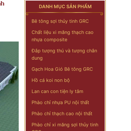
nh
DANH MỤC SẢN PHẨM
Bê tông sợi thủy tinh GRC
Chất liệu xi măng thạch cao
nhựa composite
Đắp tượng thú và tượng chân
dung
Gạch Hoa Gió Bê tông GRC
Hồ cá koi non bộ
Lan can con tiện ly tâm
Phào chỉ nhựa PU nội thất
Phào chỉ thạch cao nội thất
Phào chỉ xi măng sợi thủy tinh