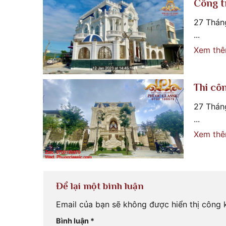
Công t
27 Thán
...
Xem th
Thi cô
27 Thán
...
Xem th
Để lại một bình luận
Email của bạn sẽ không được hiển thị công k
Bình luận
*