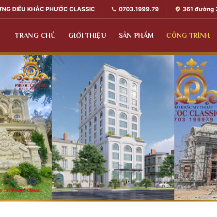
0703.1999.79
361 đường 
ỰNG ĐIÊU KHẮC PHƯỚC CLASSIC
TRANG CHỦ
GIỚI THIỆU
SẢN PHẨM
CÔNG TRÌNH