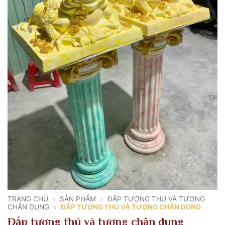
TRANG CHỦ
»
SẢN PHẨM
»
ĐẮP TƯỢNG THÚ VÀ TƯỢNG
CHÂN DUNG
»
ĐẮP TƯỢNG THÚ VÀ TƯỢNG CHÂN DUNG
Đắp tượng thú và tượng chân dung