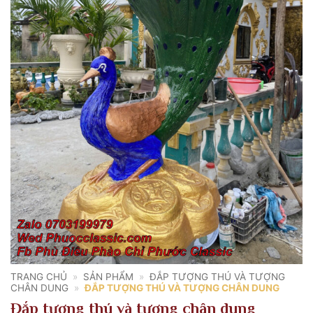
TRANG CHỦ
»
SẢN PHẨM
»
ĐẮP TƯỢNG THÚ VÀ TƯỢNG
CHÂN DUNG
»
ĐẮP TƯỢNG THÚ VÀ TƯỢNG CHÂN DUNG
Đắp tượng thú và tượng chân dung