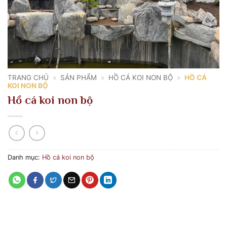
TRANG CHỦ
»
SẢN PHẨM
»
HỒ CÁ KOI NON BỘ
»
HỒ CÁ
KOI NON BỘ
Hồ cá koi non bộ
Danh mục:
Hồ cá koi non bộ