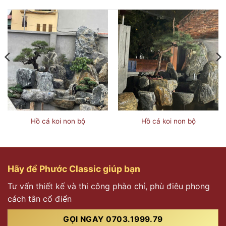
Hồ cá koi non bộ
Hồ cá koi non bộ
Hãy để Phước Classic giúp bạn
Tư vấn thiết kế và thi công phào chỉ, phù điêu phong
cách tân cổ điển
GỌI NGAY 0703.1999.79