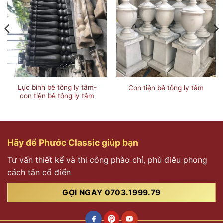
Lục bình bê tông ly tâm-
Con tiện bê tông ly tâm
con tiện bê tông ly tâm
Hãy để Phước Classic giúp bạn
Tư vấn thiết kế và thi công phào chỉ, phù điêu phong
cách tân cổ điển
GỌI NGAY 0703.1999.79