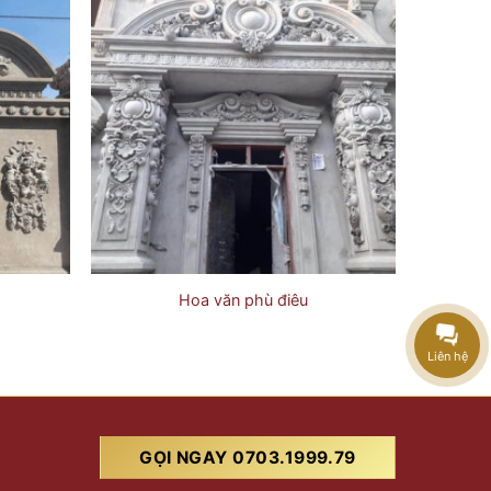
Hoa văn phù điêu
Liên hệ
GỌI NGAY 0703.1999.79