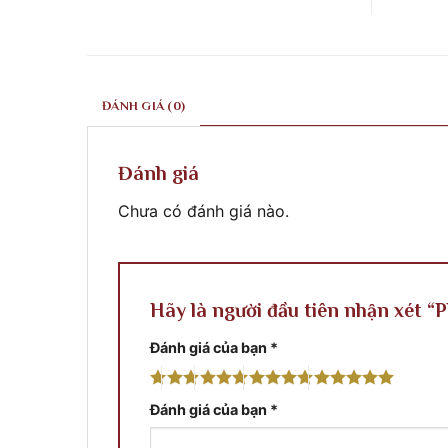
ở
ty
khắc
Công
điêu
xây
trình
Khắc
dựng
tại
xây
Phước
Quy
dựng
Classic
Nhơn
Phước
thi
Bình
Classic
công
Định
thi
tại
ĐÁNH GIÁ (0)
công
Thủ
phào
Đô
chỉ
Pnompenh
&
Cambodia
phù
Đánh giá
điêu
Chưa có đánh giá nào.
Hãy là người đầu tiên nhận xét “
Đánh giá của bạn
*
Đánh giá của bạn
*