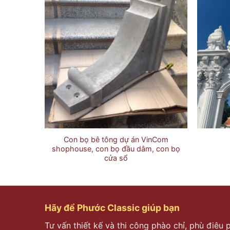
vuông,
Con bọ bê tông dự án VinCom
g trí
shophouse, con bọ đầu dâm, con bọ
cửa sổ
Hãy để Phước Classic giúp bạn
Tư vấn thiết kế và thi công phào chỉ, phù điêu