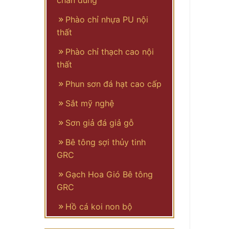
chân dung
Phào chỉ nhựa PU nội
thất
Phào chỉ thạch cao nội
thất
Phun sơn đá hạt cao cấp
Sắt mỹ nghệ
Sơn giả đá giả gỗ
Bê tông sợi thủy tinh
GRC
Gạch Hoa Gió Bê tông
GRC
Hồ cá koi non bộ