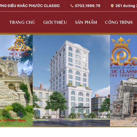
0703.1999.79
361 đường 
ỰNG ĐIÊU KHẮC PHƯỚC CLASSIC
TRANG CHỦ
GIỚI THIỆU
SẢN PHẨM
CÔNG TRÌNH