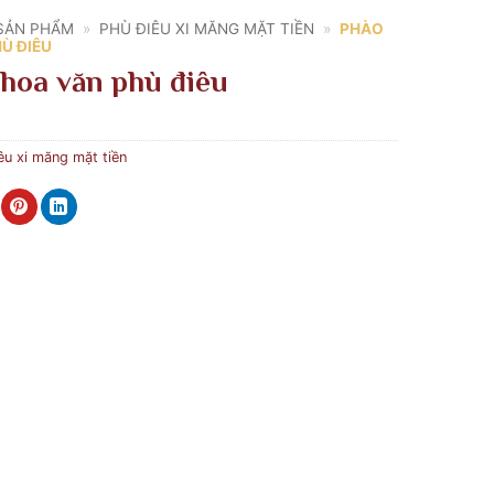
SẢN PHẨM
»
PHÙ ĐIÊU XI MĂNG MẶT TIỀN
»
PHÀO
HÙ ĐIÊU
 hoa văn phù điêu
êu xi măng mặt tiền