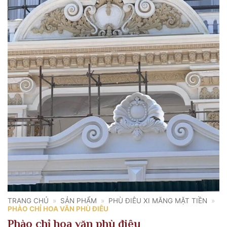
TRANG CHỦ
»
SẢN PHẨM
»
PHÙ ĐIÊU XI MĂNG MẶT TIỀN
»
PHÀO CHỈ HOA VĂN PHÙ ĐIÊU
Phào chỉ hoa văn phù điêu