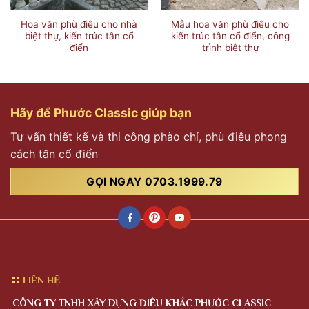
Hoa văn phù điêu cho nhà
Mẫu hoa văn phù điêu cho
biệt thự, kiến trúc tân cổ
kiến trúc tân cổ điển, công
điển
trình biệt thự
Hãy để Phước Classic giúp bạn
Tư vấn thiết kế và thi công phào chỉ, phù điêu phong
cách tân cổ điển
GỌI NGAY 0703.1999.79
LIÊN HỆ
CÔNG TY TNHH XÂY DỰNG ĐIÊU KHẮC PHƯỚC CLASSIC