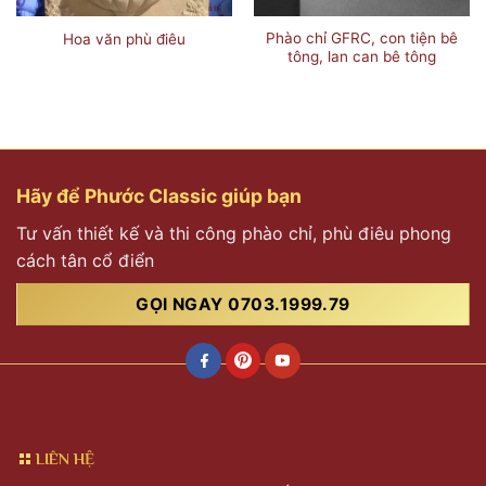
Phào chỉ GFRC, con tiện bê
Hoa văn phù điêu
tông, lan can bê tông
Hãy để Phước Classic giúp bạn
Tư vấn thiết kế và thi công phào chỉ, phù điêu phong
cách tân cổ điển
GỌI NGAY 0703.1999.79
LIÊN HỆ