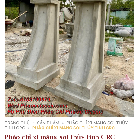
TRANG CHỦ
»
SẢN PHẨM
»
PHÀO CHỈ XI MĂNG SỢI THỦY
TINH GRC
»
PHÀO CHỈ XI MĂNG SỢI THỦY TINH GRC
Phào chỉ xi măng sợi thủy tinh GRC