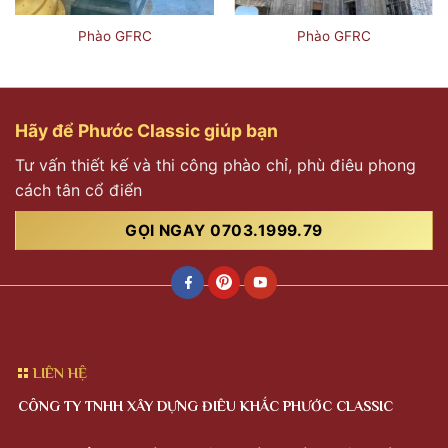
Phào GFRC
Phào GFRC
Hãy để Phước Classic giúp bạn
Tư vấn thiết kế và thi công phào chỉ, phù điêu phong
cách tân cổ điển
GỌI NGAY 0703.1999.79
LIÊN HỆ
CÔNG TY TNHH XÂY DỰNG ĐIÊU KHẮC PHƯỚC CLASSIC