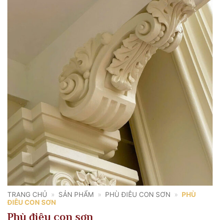
TRANG CHỦ
»
SẢN PHẨM
»
PHÙ ĐIÊU CON SƠN
»
PHÙ
ĐIÊU CON SƠN
Phù điêu con sơn