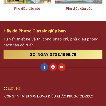
Phù điêu đầu cột
Phù điêu đầu cột
Hãy để Phước Classic giúp bạn
Tư vấn thiết kế và thi công phào chỉ, phù điêu phong
cách tân cổ điển
GỌI NGAY 0703.1999.79
LIÊN HỆ
CÔNG TY TNHH XÂY DỰNG ĐIÊU KHẮC PHƯỚC CLASSIC