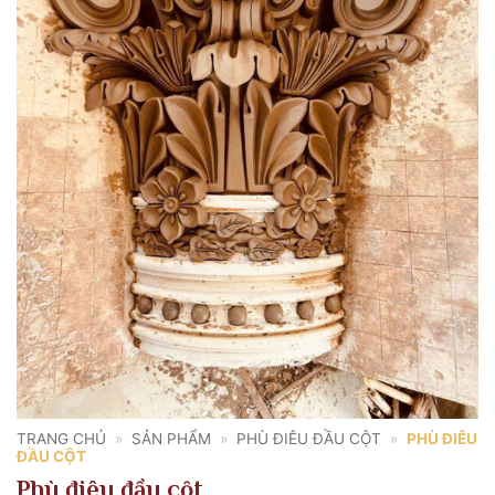
TRANG CHỦ
»
SẢN PHẨM
»
PHÙ ĐIÊU ĐẦU CỘT
»
PHÙ ĐIÊU
ĐẦU CỘT
Phù điêu đầu cột