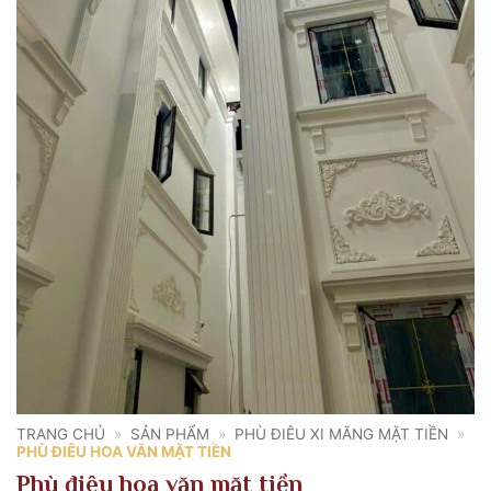
TRANG CHỦ
»
SẢN PHẨM
»
PHÙ ĐIÊU XI MĂNG MẶT TIỀN
»
PHÙ ĐIÊU HOA VĂN MẶT TIỀN
Phù điêu hoa văn mặt tiền