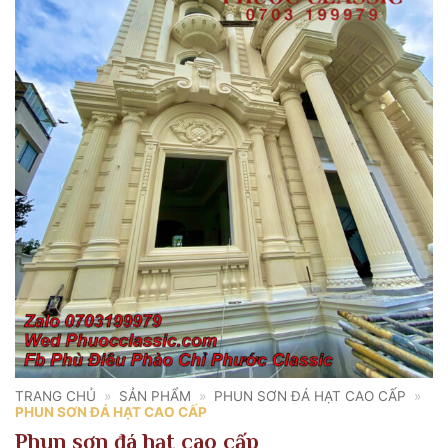
TRANG CHỦ
»
SẢN PHẨM
»
PHUN SƠN ĐÁ HẠT CAO CẤP
»
PHUN SƠN ĐÁ HẠT CAO CẤP
Phun sơn đá hạt cao cấp