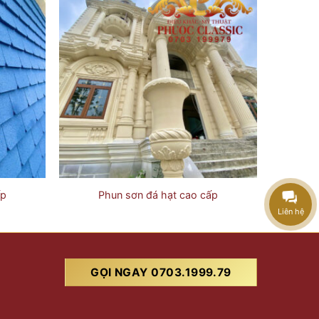
ấp
Phun sơn đá hạt cao cấp
Liên hệ
GỌI NGAY 0703.1999.79