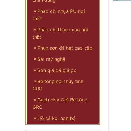
chân dung
Phào chỉ nhựa PU nội
thất
Phào chỉ thạch cao nội
thất
Phun sơn đá hạt cao cấp
Sắt mỹ nghệ
Sơn giả đá giả gỗ
Bê tông sợi thủy tinh
GRC
Gạch Hoa Gió Bê tông
GRC
Hồ cá koi non bộ