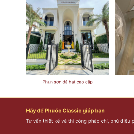
ấp
Phun sơn đá hạt cao cấp
Hãy để Phước Classic giúp bạn
Tư vấn thiết kế và thi công phào chỉ, phù điêu