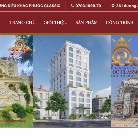
0703.1999.79
361 đường 
ỰNG ĐIÊU KHẮC PHƯỚC CLASSIC
TRANG CHỦ
GIỚI THIỆU
SẢN PHẨM
CÔNG TRÌNH