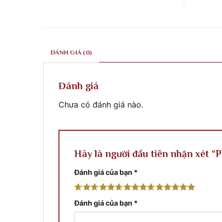
ở
ty
khắc
Công
điêu
xây
trình
Khắc
dựng
tại
xây
Phước
Quy
dựng
Classic
Nhơn
Phước
thi
Bình
Classic
công
Định
thi
tại
ĐÁNH GIÁ (0)
công
Thủ
phào
Đô
chỉ
Pnompenh
&
Cambodia
phù
Đánh giá
điêu
Chưa có đánh giá nào.
Hãy là người đầu tiên nhận xét “
Đánh giá của bạn
*
Đánh giá của bạn
*