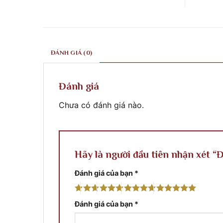
ở
ty
khắc
Công
điêu
xây
trình
Khắc
dựng
tại
xây
Phước
Quy
dựng
Classic
Nhơn
Phước
thi
Bình
Classic
công
Định
thi
tại
ĐÁNH GIÁ (0)
công
Thủ
phào
Đô
chỉ
Pnompenh
&
Cambodia
phù
Đánh giá
điêu
Chưa có đánh giá nào.
Hãy là người đầu tiên nhận xét 
Đánh giá của bạn
*
Đánh giá của bạn
*