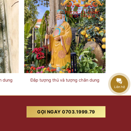
n dung
Đắp tượng thú và tượng chân dung
Liên hệ
GỌI NGAY 0703.1999.79