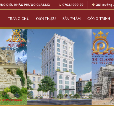
0703.1999.79
361 đường 
ỰNG ĐIÊU KHẮC PHƯỚC CLASSIC
TRANG CHỦ
GIỚI THIỆU
SẢN PHẨM
CÔNG TRÌNH