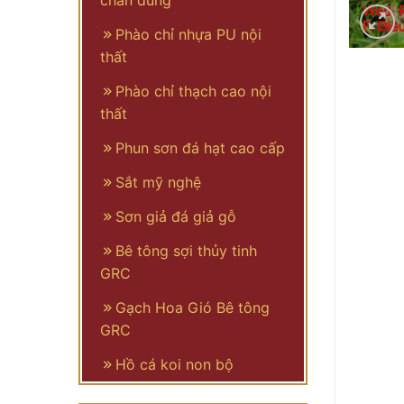
chân dung
Phào chỉ nhựa PU nội
thất
Phào chỉ thạch cao nội
thất
Phun sơn đá hạt cao cấp
Sắt mỹ nghệ
Sơn giả đá giả gỗ
Bê tông sợi thủy tinh
GRC
Gạch Hoa Gió Bê tông
GRC
Hồ cá koi non bộ