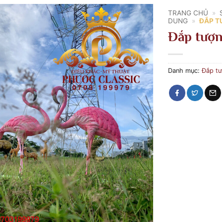
TRANG CHỦ
»
DUNG
»
ĐẮP T
Đắp tượn
Danh mục:
Đắp tư