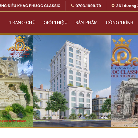
0703.1999.79
361 đường 
ỰNG ĐIÊU KHẮC PHƯỚC CLASSIC
TRANG CHỦ
GIỚI THIỆU
SẢN PHẨM
CÔNG TRÌNH