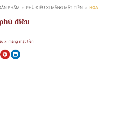
SẢN PHẨM
»
PHÙ ĐIÊU XI MĂNG MẶT TIỀN
»
HOA
phù điêu
êu xi măng mặt tiền