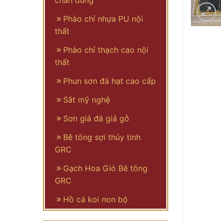
chân dung
Phào chỉ nhựa PU nội
thất
Phào chỉ thạch cao nội
thất
Phun sơn đá hạt cao cấp
Sắt mỹ nghệ
Sơn giả đá giả gỗ
Bê tông sợi thủy tinh
GRC
Gạch Hoa Gió Bê tông
GRC
Hồ cá koi non bộ