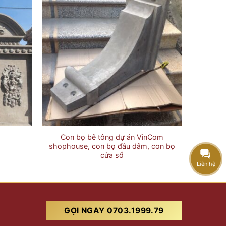
Con bọ bê tông dự án VinCom
shophouse, con bọ đầu dâm, con bọ
cửa sổ
Liên hệ
GỌI NGAY 0703.1999.79