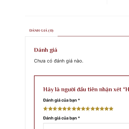
ở
ty
khắc
Công
điêu
xây
trình
Khắc
dựng
tại
xây
Phước
Quy
dựng
Classic
Nhơn
Phước
thi
Bình
Classic
công
Định
thi
tại
ĐÁNH GIÁ (0)
công
Thủ
phào
Đô
chỉ
Pnompenh
&
Cambodia
phù
Đánh giá
điêu
Chưa có đánh giá nào.
Hãy là người đầu tiên nhận xét “
Đánh giá của bạn
*
Đánh giá của bạn
*