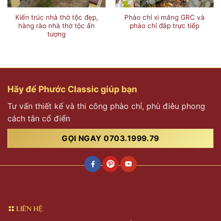
Kiến trúc nhà thờ tộc đẹp,
Phào chỉ xi măng GRC và
hàng rào nhà thờ tộc ấn
phào chỉ đắp trực tiếp
tượng
Hãy để Phước Classic giúp bạn
Tư vấn thiết kế và thi công phào chỉ, phù điêu phong
cách tân cổ điển
GỌI NGAY 0703.1999.79
LIÊN HỆ