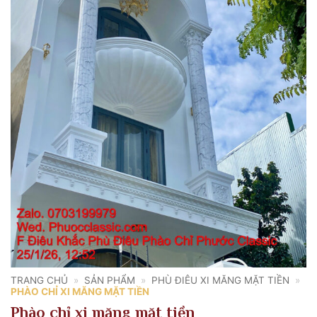
TRANG CHỦ
»
SẢN PHẨM
»
PHÙ ĐIÊU XI MĂNG MẶT TIỀN
»
PHÀO CHỈ XI MĂNG MẶT TIỀN
Phào chỉ xi măng mặt tiền