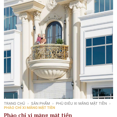
TRANG CHỦ
»
SẢN PHẨM
»
PHÙ ĐIÊU XI MĂNG MẶT TIỀN
»
PHÀO CHỈ XI MĂNG MẶT TIỀN
Phào chỉ xi măng mặt tiền