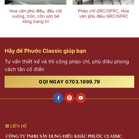
Hoa văn phù điêu, đấu cột
Phào chỉ GRC/GFRC, Hoa
vuông, tròn, côn sơn bê
văn phù điêu GRC/GFRC
tông trang trí
Hãy để Phước Classic giúp bạn
Tư vấn thiết kế và thi công phào chỉ, phù điêu phong
cách tân cổ điển
GỌI NGAY 0703.1999.79
LIÊN HỆ
CÔNG TY TNHH XÂY DỰNG ĐIÊU KHẮC PHƯỚC CLASSIC