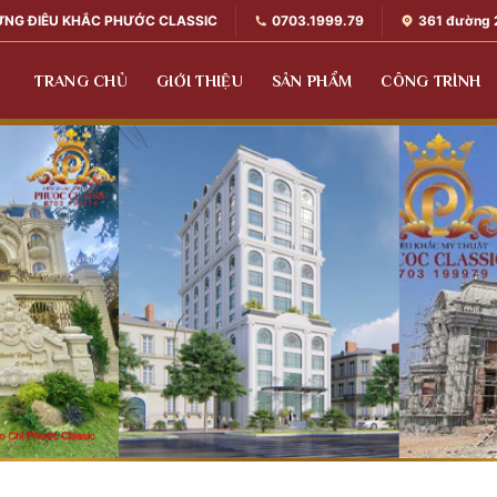
0703.1999.79
361 đường 
ỰNG ĐIÊU KHẮC PHƯỚC CLASSIC
TRANG CHỦ
GIỚI THIỆU
SẢN PHẨM
CÔNG TRÌNH