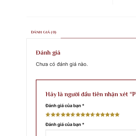
ở
ty
khắc
Công
điêu
xây
trình
Khắc
dựng
tại
xây
Phước
Quy
dựng
Classic
Nhơn
Phước
thi
Bình
Classic
công
Định
thi
tại
ĐÁNH GIÁ (0)
công
Thủ
phào
Đô
chỉ
Pnompenh
&
Cambodia
phù
Đánh giá
điêu
Chưa có đánh giá nào.
Hãy là người đầu tiên nhận xét “
Đánh giá của bạn
*
Đánh giá của bạn
*