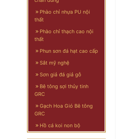
chân dung
Phào chỉ nhựa PU nội
thất
Phào chỉ thạch cao nội
thất
Phun sơn đá hạt cao cấp
Sắt mỹ nghệ
Sơn giả đá giả gỗ
Bê tông sợi thủy tinh
GRC
Gạch Hoa Gió Bê tông
GRC
Hồ cá koi non bộ