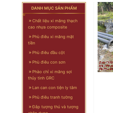
DANH MỤC SẢN PHẨM
Chất liệu xi măng thạch
cao nhựa composite
Phù điêu xi măng mặt
tiền
Phù điêu đầu cột
Phù điêu con sơn
Phào chỉ xi măng sợi
thủy tinh GRC
Lan can con tiện ly tâm
Phù điêu tranh tường
Đắp tượng thú và tượng