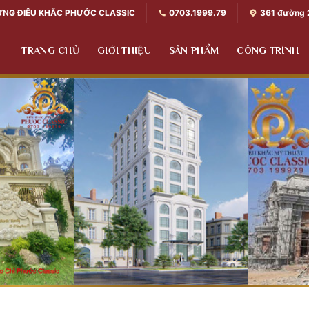
0703.1999.79
361 đường 
ỰNG ĐIÊU KHẮC PHƯỚC CLASSIC
TRANG CHỦ
GIỚI THIỆU
SẢN PHẨM
CÔNG TRÌNH