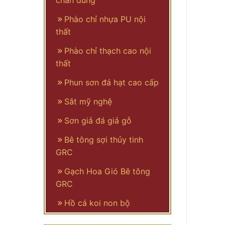
chân dung
Phào chỉ nhựa PU nội
thất
Phào chỉ thạch cao nội
thất
Phun sơn đá hạt cao cấp
Sắt mỹ nghệ
Sơn giả đá giả gỗ
Bê tông sợi thủy tinh
GRC
Gạch Hoa Gió Bê tông
GRC
Hồ cá koi non bộ