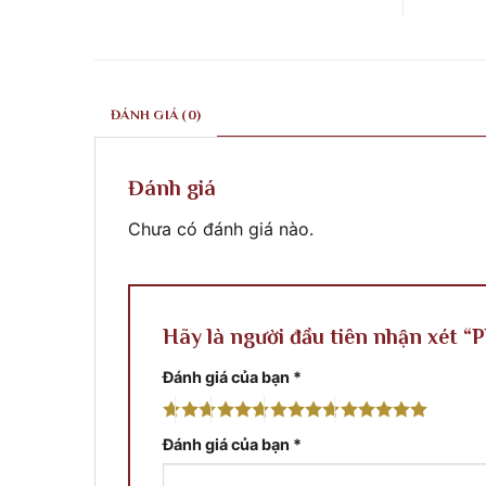
ở
ty
khắc
Công
điêu
xây
trình
Khắc
dựng
tại
xây
Phước
Quy
dựng
Classic
Nhơn
Phước
thi
Bình
Classic
công
Định
thi
tại
ĐÁNH GIÁ (0)
công
Thủ
phào
Đô
chỉ
Pnompenh
&
Cambodia
phù
Đánh giá
điêu
Chưa có đánh giá nào.
Hãy là người đầu tiên nhận xét “
Đánh giá của bạn
*
Đánh giá của bạn
*