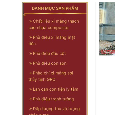
DANH MỤC SẢN PHẨM
Chất liệu xi măng thạch
cao nhựa composite
Phù điêu xi măng mặt
tiền
Phù điêu đầu cột
Phù điêu con sơn
Phào chỉ xi măng sợi
thủy tinh GRC
Lan can con tiện ly tâm
Phù điêu tranh tường
Đắp tượng thú và tượng