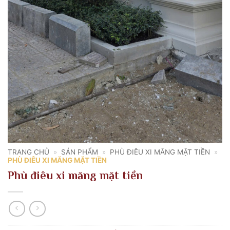
TRANG CHỦ
»
SẢN PHẨM
»
PHÙ ĐIÊU XI MĂNG MẶT TIỀN
»
PHÙ ĐIÊU XI MĂNG MẶT TIỀN
Phù điêu xi măng mặt tiền