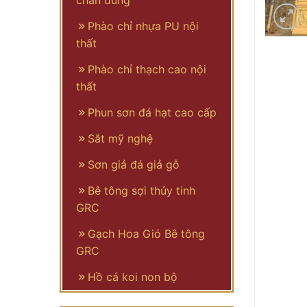
chân dung
Phào chỉ nhựa PU nội
thất
Phào chỉ thạch cao nội
thất
Phun sơn đá hạt cao cấp
Sắt mỹ nghệ
Sơn giả đá giả gỗ
Bê tông sợi thủy tinh
GRC
Gạch Hoa Gió Bê tông
GRC
Hồ cá koi non bộ