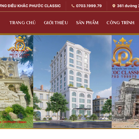
0703.1999.79
361 đường 
ỰNG ĐIÊU KHẮC PHƯỚC CLASSIC
TRANG CHỦ
GIỚI THIỆU
SẢN PHẨM
CÔNG TRÌNH