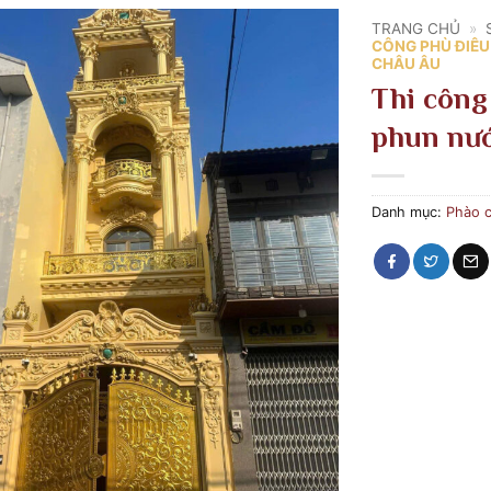
TRANG CHỦ
»
CÔNG PHÙ ĐIÊU
CHÂU ÂU
Thi công
phun nướ
Danh mục:
Phào c