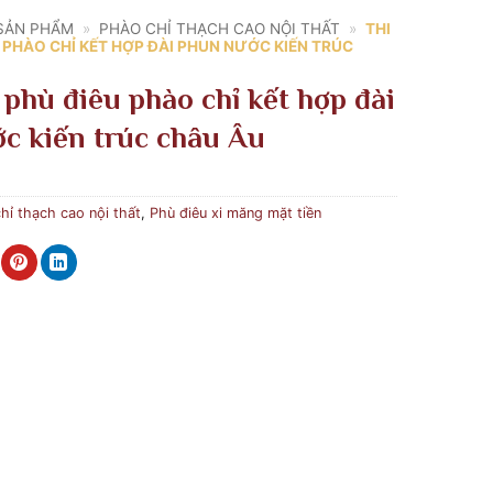
SẢN PHẨM
»
PHÀO CHỈ THẠCH CAO NỘI THẤT
»
THI
 PHÀO CHỈ KẾT HỢP ĐÀI PHUN NƯỚC KIẾN TRÚC
 phù điêu phào chỉ kết hợp đài
c kiến trúc châu Âu
hỉ thạch cao nội thất
,
Phù điêu xi măng mặt tiền