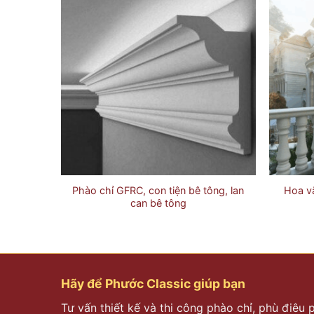
àng rào
Phào chỉ GFRC, con tiện bê tông, lan
Hoa vă
can bê tông
Hãy để Phước Classic giúp bạn
Tư vấn thiết kế và thi công phào chỉ, phù điêu