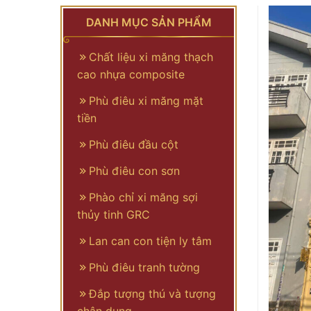
DANH MỤC SẢN PHẨM
Chất liệu xi măng thạch
cao nhựa composite
Phù điêu xi măng mặt
tiền
Phù điêu đầu cột
Phù điêu con sơn
Phào chỉ xi măng sợi
thủy tinh GRC
Lan can con tiện ly tâm
Phù điêu tranh tường
Đắp tượng thú và tượng