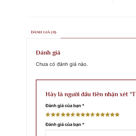
ở
ty
khắc
Công
điêu
xây
trình
Khắc
dựng
tại
xây
Phước
Quy
dựng
Classic
Nhơn
Phước
thi
Bình
Classic
công
Định
thi
tại
ĐÁNH GIÁ (0)
công
Thủ
phào
Đô
chỉ
Pnompenh
&
Cambodia
phù
Đánh giá
điêu
Chưa có đánh giá nào.
Hãy là người đầu tiên nhận xét “
Đánh giá của bạn
*
Đánh giá của bạn
*