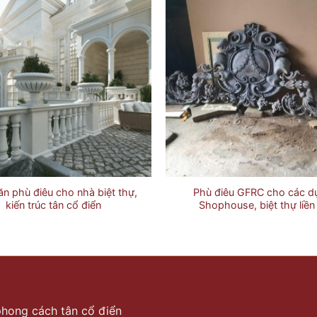
n phù điêu cho nhà biệt thự,
Phù điêu GFRC cho các d
kiến trúc tân cổ điển
Shophouse, biệt thự liền
 phong cách tân cổ điển