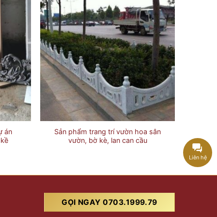
ự án
Sản phẩm trang trí vườn hoa sân
 kề
vườn, bờ kè, lan can cầu
Liên hệ
GỌI NGAY 0703.1999.79